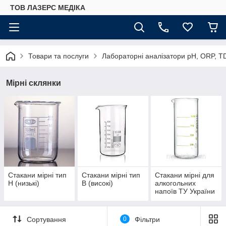
ТОВ ЛАЗЕРС МЕДІКА
Товари та послуги
Лабораторні аналізатори pH, ORP, T
Мірні склянки
Стакани мірні тип
Стакани мірні тип
Стакани мірні для
Н (низькі)
В (високі)
алкогольних
напоїв ТУ України
14307481.016-96
Сортування
0
Фільтри