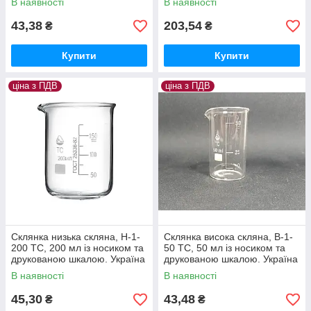
В наявності
В наявності
43,38
203,54
₴
₴
Купити
Купити
ціна з ПДВ
ціна з ПДВ
Склянка низька скляна, Н-1-
Склянка висока скляна, В-1-
200 ТС, 200 мл із носиком та
50 ТС, 50 мл із носиком та
друкованою шкалою. Україна
друкованою шкалою. Україна
В наявності
В наявності
45,30
43,48
₴
₴