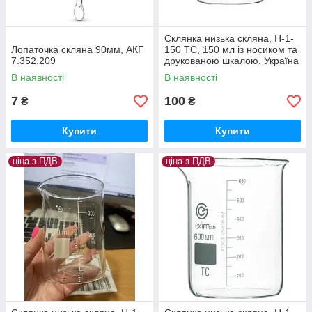
Склянка низька скляна, Н-1-
Лопаточка скляна 90мм, АКГ
150 ТС, 150 мл із носиком та
7.352.209
друкованою шкалою. Україна
В наявності
В наявності
7
100
₴
₴
Купити
Купити
ціна з ПДВ
ціна з ПДВ